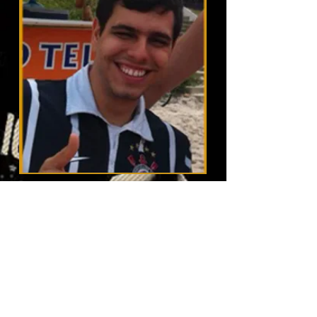
Atualmente trocamos, compramos e até
mesmo vendemos algumas camisetas se
possuir-mos repetida, caso tenha alguma
camisa para negociar ou queira ajudar o
crescimento de nossa coleção doando
alguma camisa entre em contato pelo
facebook: Allan Vicentin, Rapha Vicentin,
google: Allan Vicentin, Skype: Allan.jv , ou