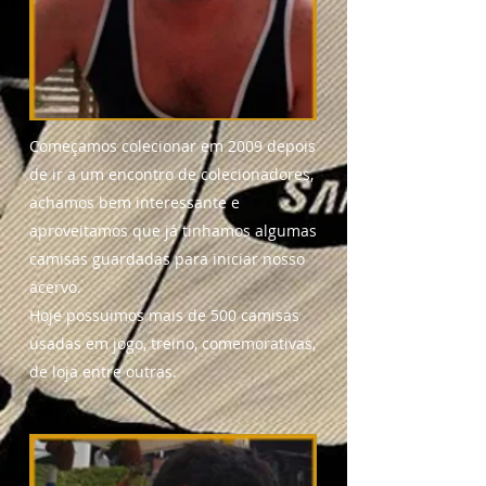
Começamos colecionar em 2009 depois
de ir a um encontro de colecionadores,
achamos bem interessante e
aproveitamos que já tinhamos algumas
camisas guardadas para iniciar nosso
acervo.
Hoje possuimos mais de 500 camisas
usadas em jogo, treino, comemorativas,
de loja entre outras.